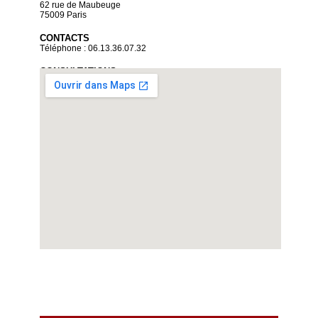
62 rue de Maubeuge
75009 Paris
CONTACTS
Téléphone : 06.13.36.07.32
CONSULTATIONS
Sur rendez-vous uniquement
Du lundi au vendredi de 9 heures à 19 heures
Voir la carte détaillée