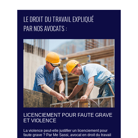
LE DROIT DU TRAVAIL EXPLIQUÉ
PAR NOS AVOCATS :
ÉS - UN
LICENCIEMENT POUR FAUTE GRAVE
LA SURV
SER LA
ET VIOLENCE
REGARD 
HICULES
La violence peut-elle justifier un licenciement pour
Un employeur 
faute grave ? Par Me Sassi, avocat en droit du travail
Sassi, avocat 
 (www.avocat-