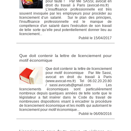
pour faute ! Par Me SASSI, avocat en
droit du travail à Paris (avocat-ms.fr)
L’insuffisance professionnelle est très
souvent invoquée par les employeurs pour procéder au
licenciement d’un salarié. Sur le plan des principes,
l'insuffisance professionnelle est le manque de
compétence d'un salarié dans l'exécution de son travail
de telle sorte qu’elle peut potentiellement donner lieu au
licenciement...
Publié le 15/04/2017
Que doit contenir la lettre de licenciement pour
motif économique
Que doit contenir la lettre de licenciement
pour motif économique Par Me Sassi,
avocat en droit du travail à Paris
(www.avocat-ms.fr) Tel 06.02.20.20.80
/ sassi.avocats@gmail.com Les
licenciements économiques sont particulièrement
nombreux depuis quelques années de telle sorte que le
législateur a fait insérer dans le Code du travail de
nombreuses dispositions visant à encadrer la procédure
de licenciement économique et les motifs qui autorisent le
licenciement pour motif économique...
Publié le 06/09/2016