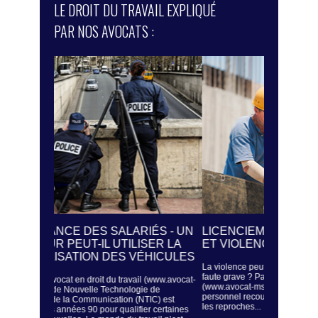
LE DROIT DU TRAVAIL EXPLIQUÉ
PAR NOS AVOCATS :
ÉS - UN
LICENCIEMENT POUR FAUTE GRAVE
LA SURV
SER LA
ET VIOLENCE
REGARD 
HICULES
La violence peut-elle justifier un licenciement pour
Un employeur 
faute grave ? Par Me Sassi, avocat en droit du travail
Sassi, avocat 
 (www.avocat-
(www.avocat-ms.fr) Le licenciement pour motif
est assez fré
e de
personnel recouvre différentes réalités et est fondé sur
système de sur
IC) est
les reproches...
Dans...
r certaines