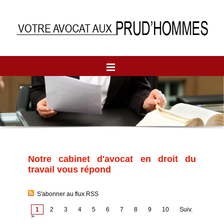
Notre cabinet d'avocat en droit du
travail vous répond
S'abonner au flux RSS
1
2
3
4
5
6
7
8
9
10
Suiv.
>