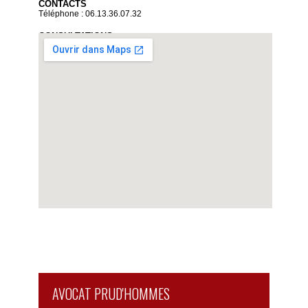
CONTACTS
Téléphone : 06.13.36.07.32
CONSULTATIONS
Sur rendez-vous uniquement
Du lundi au vendredi de 9 heures à 19 heures
Voir la carte détaillée
AVOCAT PRUD'HOMMES