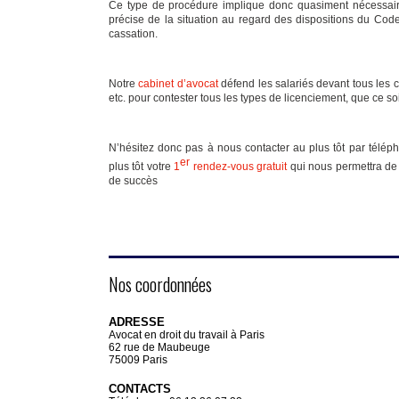
Ce type de procédure implique donc quasiment nécessa
précise de la situation au regard des dispositions du Cod
Par Me Sassi, avocat en dr
cassation.
ms.fr) Il est fréquent que d
en raison d’absences répét
même si ces absences sont 
Notre
cabinet d’avocat
défend les salariés devant tous les 
etc. pour contester tous les types de licenciement, que ce s
N’hésitez donc pas à nous contacter au plus tôt par télép
er
plus tôt votre
1
rendez-vous gratuit
qui nous permettra de 
de succès
Nos coordonnées
ADRESSE
Avocat en droit du travail à Paris
62 rue de Maubeuge
75009 Paris
CONTACTS