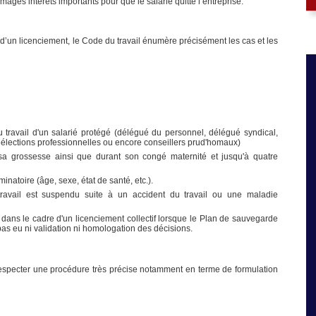
mmages intérêts importants pour que le salarié quitte l’entreprise.
’un licenciement, le Code du travail énumère précisément les cas et les
u travail d'un salarié protégé (délégué du personnel, délégué syndical,
ections professionnelles ou encore conseillers prud'homaux)
sa grossesse ainsi que durant son congé maternité et jusqu'à quatre
inatoire (âge, sexe, état de santé, etc.).
 travail est suspendu suite à un accident du travail ou une maladie
dans le cadre d'un licenciement collectif lorsque le Plan de sauvegarde
a pas eu ni validation ni homologation des décisions.
respecter une procédure très précise notamment en terme de formulation
OUR ABSENCES
SURVEILLANCE DES SALARIÉS - UN
 RÉPÉTÉES
EMPLOYEUR PEUT-IL UTILISER LA