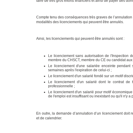
faire de très gros efforts financiers et ainsi de payer des do
Compte tenu des conséquences très graves de l’annulation d
modalités des licenciements qui peuvent être annulés.
Ainsi, les licenciements qui peuvent être annulés sont :
Le licenciement sans autorisation de l'Inspection d
membre du CHSCT, membre du CE ou candidat aux él
Le licenciement d'une salariée enceinte pendant 
semaines après l'expiration de celui-ci ;
Le licenciement d'un salarié fondé sur un motif discrim
Le licenciement d'un salarié dont le contrat de
professionnelle ;
Le licenciement d'un salarié pour motif économique 
de l'emploi est insuffisant ou inexistant ou qu'il n'y 
En outre, la demande d’annulation d’un licenciement doit 
et de calendrier.
LICENCIEMENT P
PROLONGÉES OU