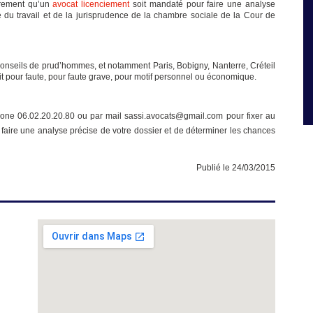
irement qu’un
avocat licenciement
soit mandaté pour faire une analyse
GÉOLOCALISATION DES VÉHICULES
e du travail et de la jurisprudence de la chambre sociale de la Cour de
oit du travail (www.avocat-
es salariés soient licenciés
Par Me Sassi, avocat en droit du travail (www.avocat-
ées ou prolongées, et cela
ms.fr) Le terme de Nouvelle Technologie de
fondées sur des raisons...
l’Information et de la Communication (NTIC) est appar
dans les années 90 pour qualifier certaines
Lire la suite >
conseils de prud’hommes, et notamment Paris, Bobigny, Nanterre, Créteil
technologies nouvelles. Le monde du travail n’est...
oit pour faute, pour faute grave, pour motif personnel ou économique.
Lire la suite >
hone 06.02.20.20.80 ou par mail sassi.avocats@gmail.com pour fixer au
faire une analyse précise de votre dossier et de déterminer les chances
Publié le 24/03/2015