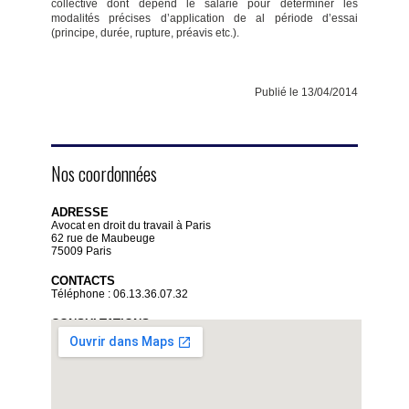
collective dont dépend le salarié pour déterminer les
modalités précises d’application de al période d’essai
(principe, durée, rupture, préavis etc.).
Publié le 13/04/2014
Nos coordonnées
ADRESSE
Avocat en droit du travail à Paris
62 rue de Maubeuge
75009 Paris
CONTACTS
Téléphone : 06.13.36.07.32
CONSULTATIONS
Sur rendez-vous uniquement
Du lundi au vendredi de 9 heures à 19 heures