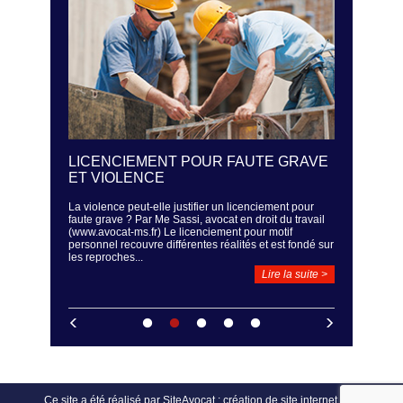
ÉS - UN
LICENCIEMENT POUR FAUTE GRAVE
LA SURV
SER LA
ET VIOLENCE
REGARD 
HICULES
La violence peut-elle justifier un licenciement pour
Un employeur 
faute grave ? Par Me Sassi, avocat en droit du travail
Sassi, avocat 
 (www.avocat-
(www.avocat-ms.fr) Le licenciement pour motif
est assez fré
e de
personnel recouvre différentes réalités et est fondé sur
système de sur
IC) est
les reproches...
Dans...
r certaines
il n’est...
Lire la suite >
ire la suite >
Ce site a été réalisé par
SiteAvocat : création de site internet avocat