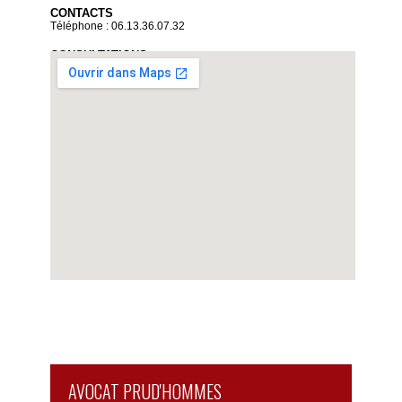
CONTACTS
Téléphone : 06.13.36.07.32
CONSULTATIONS
Sur rendez-vous uniquement
Du lundi au vendredi de 9 heures à 19 heures
Voir la carte détaillée
AVOCAT PRUD'HOMMES