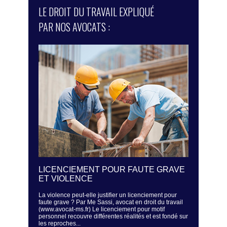
LE DROIT DU TRAVAIL EXPLIQUÉ
PAR NOS AVOCATS :
ÉS - UN
LICENCIEMENT POUR FAUTE GRAVE
LA SURVE
ER LA
ET VIOLENCE
REGARD D
HICULES
La violence peut-elle justifier un licenciement pour
Un employeur pe
faute grave ? Par Me Sassi, avocat en droit du travail
Sassi, avocat e
(www.avocat-
(www.avocat-ms.fr) Le licenciement pour motif
est assez fréq
 de
personnel recouvre différentes réalités et est fondé sur
système de surv
C) est
les reproches...
Dans...
 certaines