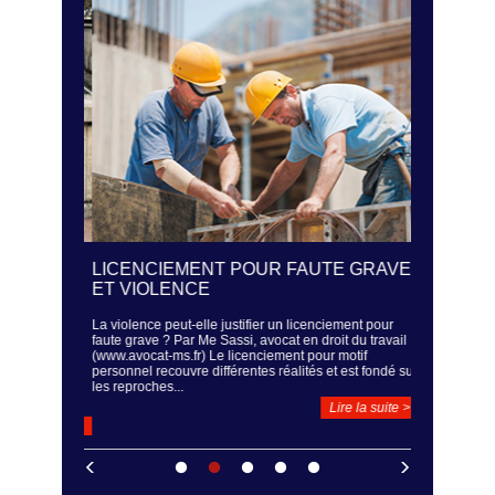
ÉS - UN
LICENCIEMENT POUR FAUTE GRAVE
LA SURV
SER LA
ET VIOLENCE
REGARD 
HICULES
La violence peut-elle justifier un licenciement pour
Un employeur 
faute grave ? Par Me Sassi, avocat en droit du travail
Sassi, avocat 
 (www.avocat-
(www.avocat-ms.fr) Le licenciement pour motif
est assez fré
e de
personnel recouvre différentes réalités et est fondé sur
système de sur
IC) est
les reproches...
Dans...
r certaines
il n’est...
Lire la suite >
ire la suite >