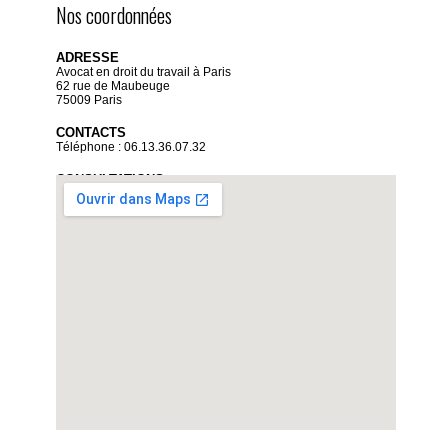
Nos coordonnées
ADRESSE
Avocat en droit du travail à Paris
62 rue de Maubeuge
75009 Paris
CONTACTS
Téléphone : 06.13.36.07.32
CONSULTATIONS
Sur rendez-vous uniquement
Du lundi au vendredi de 9 heures à 19 heures
Voir la carte détaillée