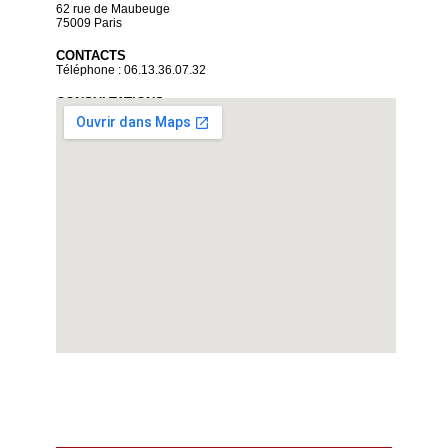
62 rue de Maubeuge
75009 Paris
CONTACTS
Téléphone : 06.13.36.07.32
CONSULTATIONS
Sur rendez-vous uniquement
Du lundi au vendredi de 9 heures à 19 heures
Voir la carte détaillée