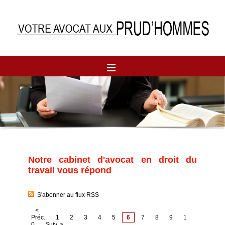
Notre cabinet d'avocat en droit du
travail vous répond
S'abonner au flux RSS
<
Préc.
1
2
3
4
5
6
7
8
9
1
0
Suiv. >