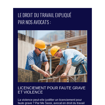
LE DROIT DU TRAVAIL EXPLIQUÉ
PAR NOS AVOCATS :
ÉS - UN
LICENCIEMENT POUR FAUTE GRAVE
LA SURV
SER LA
ET VIOLENCE
REGARD 
HICULES
La violence peut-elle justifier un licenciement pour
Un employeur 
faute grave ? Par Me Sassi, avocat en droit du travail
Sassi, avocat 
 (www.avocat-